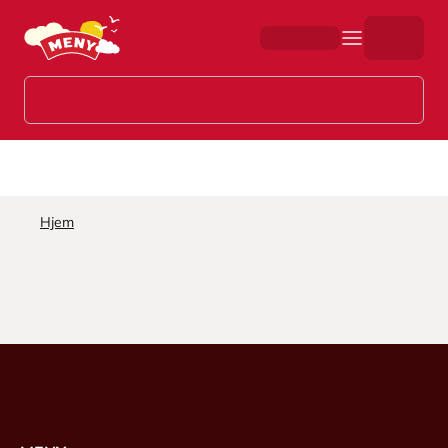
Hopp til hovedinnhold
Hjem
Søkeresultat