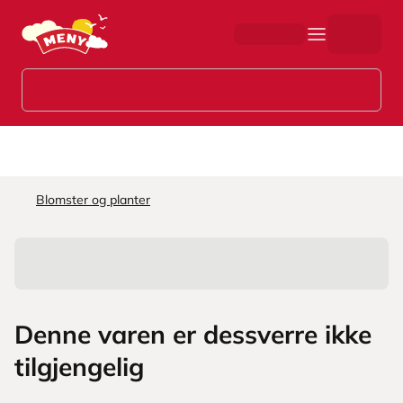
Hopp til hovedinnhold
Blomster og planter
Denne varen er dessverre ikke
tilgjengelig
L