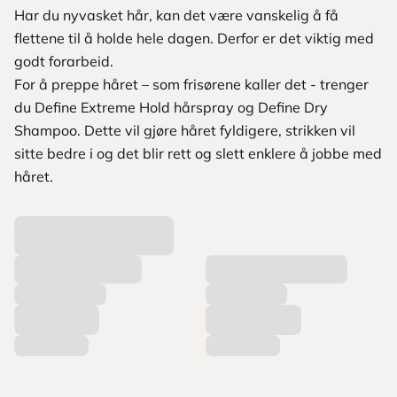
Har du nyvasket hår, kan det være vanskelig å få
flettene til å holde hele dagen. Derfor er det viktig med
godt forarbeid.
For å preppe håret – som frisørene kaller det - trenger
du Define Extreme Hold hårspray og Define Dry
Shampoo. Dette vil gjøre håret fyldigere, strikken vil
sitte bedre i og det blir rett og slett enklere å jobbe med
håret.
L
a
s
t
e
r
p
r
o
d