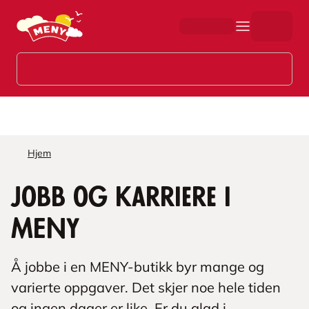
Hopp til hovedinnhold
Hjem
Jobb og karriere i
MENY
Å jobbe i en MENY-butikk byr mange og
varierte oppgaver. Det skjer noe hele tiden
og ingen dager er like. Er du glad i