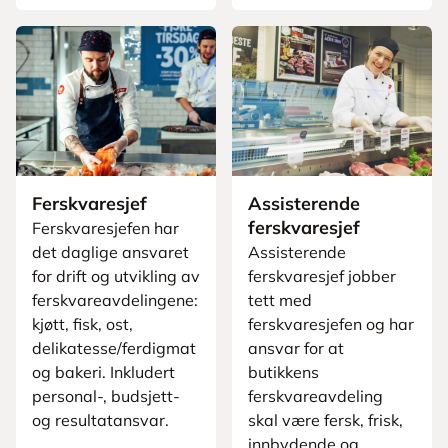
Ferskvaresjef
Assisterende
ferskvaresjef
Ferskvaresjefen har
det daglige ansvaret
Assisterende
for drift og utvikling av
ferskvaresjef jobber
ferskvareavdelingene:
tett med
kjøtt, fisk, ost,
ferskvaresjefen og har
delikatesse/ferdigmat
ansvar for at
og bakeri. Inkludert
butikkens
personal-, budsjett-
ferskvareavdeling
og resultatansvar.
skal være fersk, frisk,
innbydende og