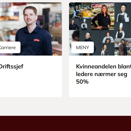
Karriere
MENY
Driftssjef
Kvinneandelen blan
ledere nærmer seg
50%