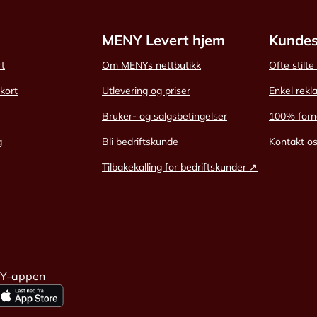
MENY Levert hjem
Kundes
rt
Om MENYs nettbutikk
Ofte stilt
skort
Utlevering og priser
Enkel rekl
Bruker- og salgsbetingelser
100% forn
g
Bli bedriftskunde
Kontakt o
Tilbakekalling for bedriftskunder ↗
NY-appen