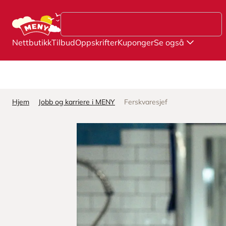
Hopp til hovedinnhold
Nettbutikk
Tilbud
Oppskrifter
Kuponger
Se også
Hjem
Jobb og karriere i MENY
Ferskvaresjef