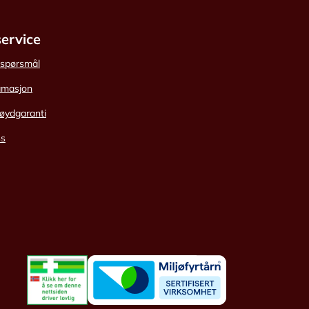
ervice
e spørsmål
amasjon
øydgaranti
ss