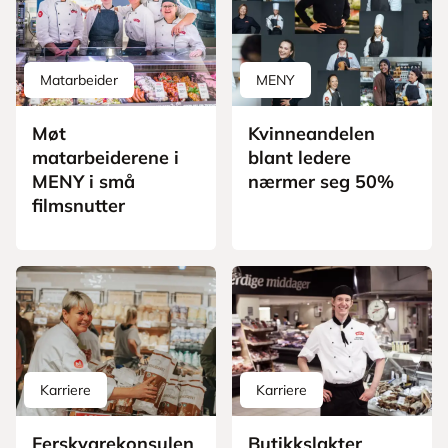
Matarbeider
MENY
Møt
Kvinneandelen
matarbeiderene i
blant ledere
MENY i små
nærmer seg 50%
filmsnutter
Karriere
Karriere
Ferskvarekonsulen
Butikkslakter