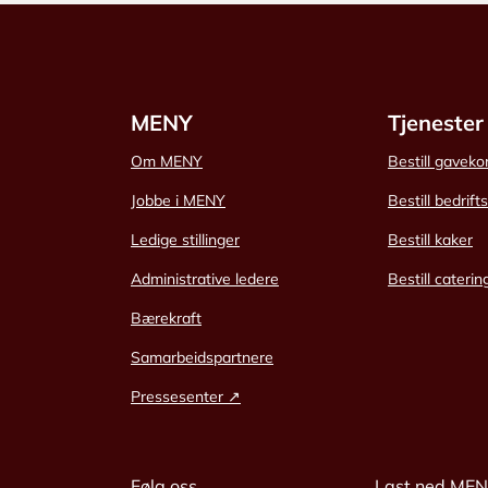
MENY
Tjenester
Om MENY
Bestill gaveko
Jobbe i MENY
Bestill bedrift
Ledige stillinger
Bestill kaker
Administrative ledere
Bestill caterin
Bærekraft
Samarbeidspartnere
Pressesenter ↗
Følg oss
Last ned ME