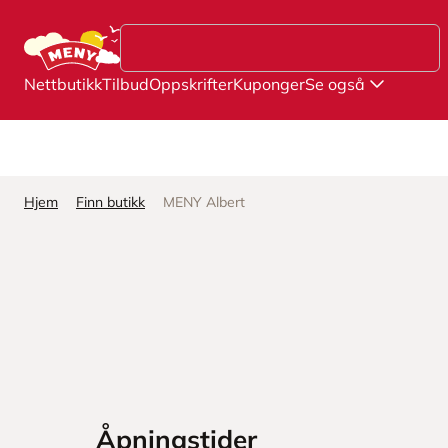
Hopp til hovedinnhold
Nettbutikk
Tilbud
Oppskrifter
Kuponger
Se også
Hjem
Finn butikk
MENY Albert
Åpningstider