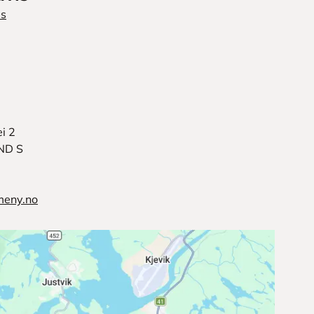
is
i 2
ND S
meny.no