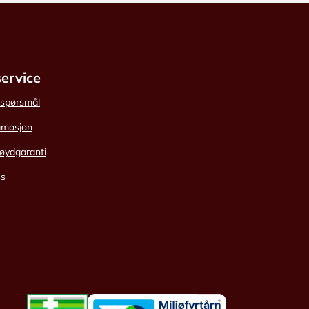
ervice
e spørsmål
amasjon
øydgaranti
ss