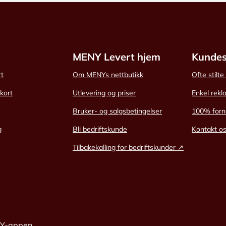
MENY Levert hjem
Kundes
rt
Om MENYs nettbutikk
Ofte stilt
skort
Utlevering og priser
Enkel rekl
Bruker- og salgsbetingelser
100% forn
g
Bli bedriftskunde
Kontakt o
Tilbakekalling for bedriftskunder ↗
NY-appen