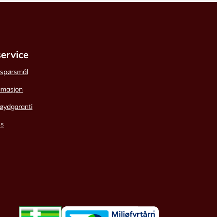
ervice
e spørsmål
amasjon
øydgaranti
ss