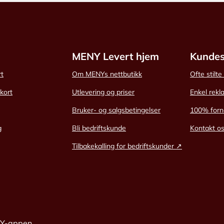
MENY Levert hjem
Kundes
rt
Om MENYs nettbutikk
Ofte stilt
skort
Utlevering og priser
Enkel rekl
Bruker- og salgsbetingelser
100% forn
g
Bli bedriftskunde
Kontakt o
Tilbakekalling for bedriftskunder ↗
NY-appen