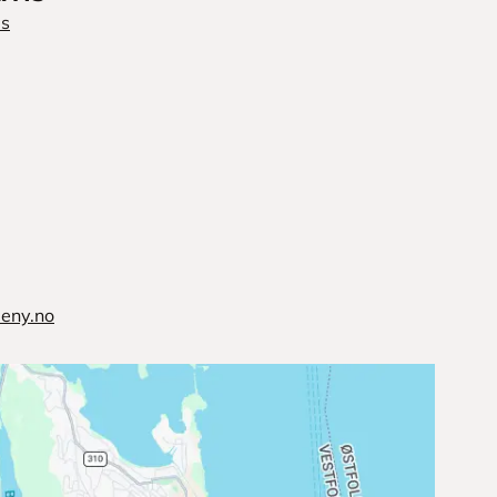
is
meny.no