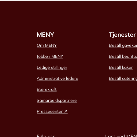
MENY
Tjenester
Om MENY
Bestill gaveko
Jobbe i MENY
Bestill bedrift
Ledige stillinger
Bestill kaker
Administrative ledere
Bestill caterin
Bærekraft
Samarbeidspartnere
Pressesenter ↗
Følg oss
Last ned ME