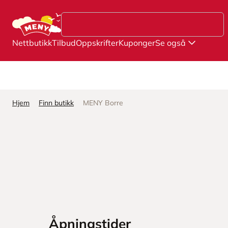
Hopp til hovedinnhold
Nettbutikk
Tilbud
Oppskrifter
Kuponger
Se også
Hjem
Finn butikk
MENY Borre
Åpningstider