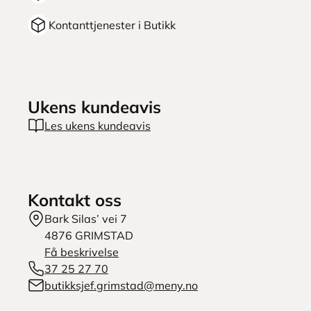
Kontanttjenester i Butikk
Ukens kundeavis
Les ukens kundeavis
Kontakt oss
Bark Silas’ vei 7
4876
GRIMSTAD
Få beskrivelse
37 25 27 70
butikksjef.grimstad@meny.no