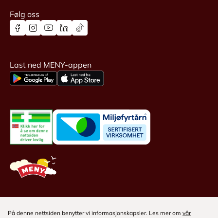
Følg oss
Last ned MENY-appen
På denne nettsiden benytter vi informasjonskapsler. Les mer om
vår