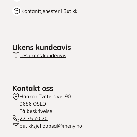
Kontanttjenester i Butikk
Ukens kundeavis
Les ukens kundeavis
Kontakt oss
Haakon Tveters vei 90
0686
OSLO
Få beskrivelse
22 75 70 20
butikksjef.oppsal@meny.no