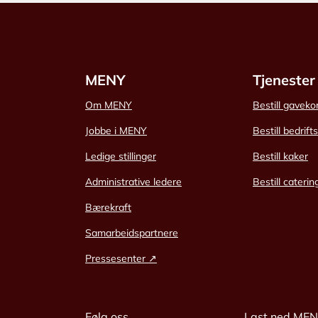
MENY
Tjenester
Om MENY
Bestill gaveko
Jobbe i MENY
Bestill bedrift
Ledige stillinger
Bestill kaker
Administrative ledere
Bestill caterin
Bærekraft
Samarbeidspartnere
Pressesenter ↗
Følg oss
Last ned ME