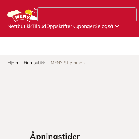
Hopp til hovedinnhold
Nettbutikk
Tilbud
Oppskrifter
Kuponger
Se også
Hjem
Finn butikk
MENY Strømmen
Åpningstider