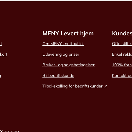
MENY Levert hjem
Kundes
rt
Om MENYs nettbutikk
Ofte stilt
skort
Utlevering og priser
Enkel rekl
Bruker- og salgsbetingelser
100% forn
g
Bli bedriftskunde
Kontakt o
Tilbakekalling for bedriftskunder ↗
NY-appen