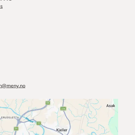
is
en@meny.no