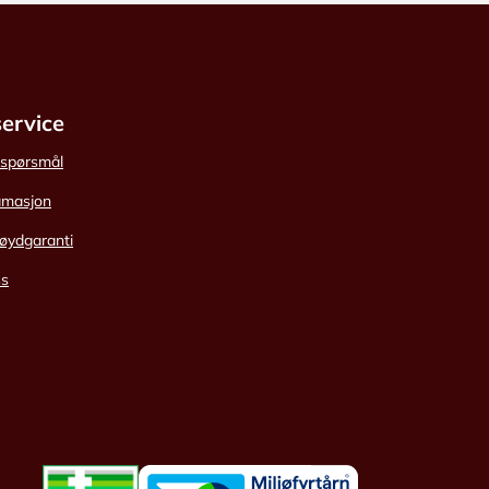
ervice
e spørsmål
amasjon
øydgaranti
ss