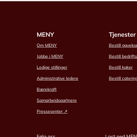
MENY
Tjenester
Om MENY
Bestill gaveko
Jobbe i MENY
Bestill bedrift
Ledige stillinger
Bestill kaker
Administrative ledere
Bestill caterin
Bærekraft
Samarbeidspartnere
Pressesenter ↗
Følg oss
Last ned ME