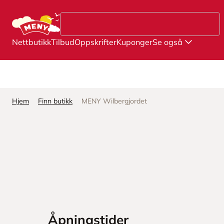
Hopp til hovedinnhold
Nettbutikk
Tilbud
Oppskrifter
Kuponger
Se også
Hjem
Finn butikk
MENY Wilbergjordet
Åpningstider