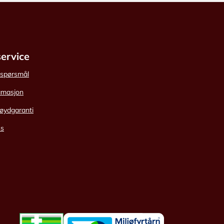
ervice
e spørsmål
amasjon
øydgaranti
ss