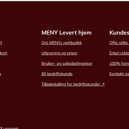
MENY Levert hjem
Kundes
rt
Om MENYs nettbutikk
Ofte stilt
skort
Utlevering og priser
Enkel rekl
Bruker- og salgsbetingelser
100% forn
g
Bli bedriftskunde
Kontakt o
Tilbakekalling for bedriftskunder ↗
NY-appen