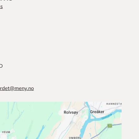
is
D
jordet@meny.no