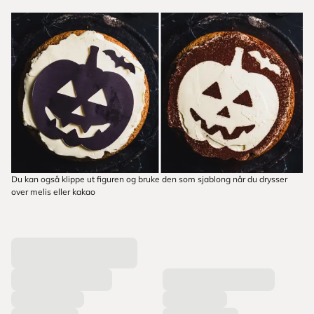
Du kan også klippe ut figuren og bruke den som sjablong når du drysser
over melis eller kakao
L
a
s
t
e
r