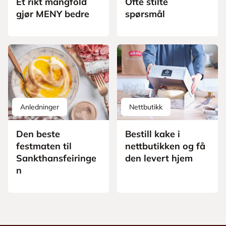
Et rikt mangfold
Ofte stilte
gjør MENY bedre
spørsmål
Anledninger
Nettbutikk
Den beste
Bestill kake i
festmaten til
nettbutikken og få
Sankthansfeiringe
den levert hjem
n