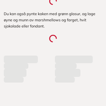
Du kan også pynte kaken med grønn glasur, og lage
øyne og munn av marshmellows og farget, hvit
sjokolade eller fondant.
L
a
s
t
e
r
p
r
o
d