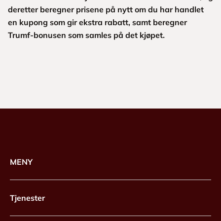
deretter beregner prisene på nytt om du har handlet
en kupong som gir ekstra rabatt, samt beregner
Trumf-bonusen som samles på det kjøpet.
MENY
Tjenester