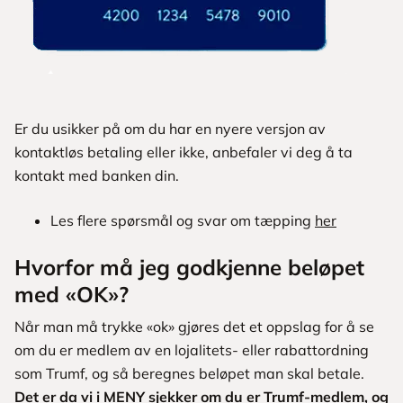
Er du usikker på om du har en nyere versjon av
kontaktløs betaling eller ikke, anbefaler vi deg å ta
kontakt med banken din.
Les flere spørsmål og svar om tæpping
her
Hvorfor må jeg godkjenne beløpet
med «OK»?
Når man må trykke «ok» gjøres det et oppslag for å se
om du er medlem av en lojalitets- eller rabattordning
som Trumf, og så beregnes beløpet man skal betale.
Det er da vi i MENY sjekker om du er Trumf-medlem, og