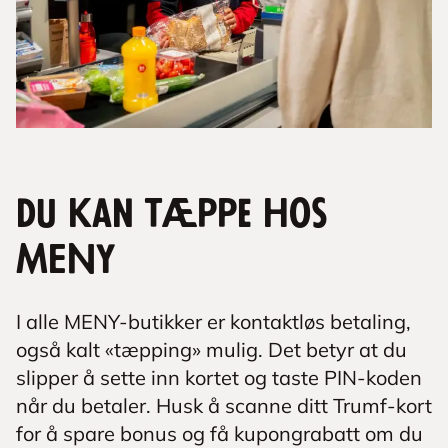
Du kan tæppe hos
MENY
I alle MENY-butikker er kontaktløs betaling,
også kalt «tæpping» mulig. Det betyr at du
slipper å sette inn kortet og taste PIN-koden
når du betaler. Husk å scanne ditt Trumf-kort
for å spare bonus og få kupongrabatt om du