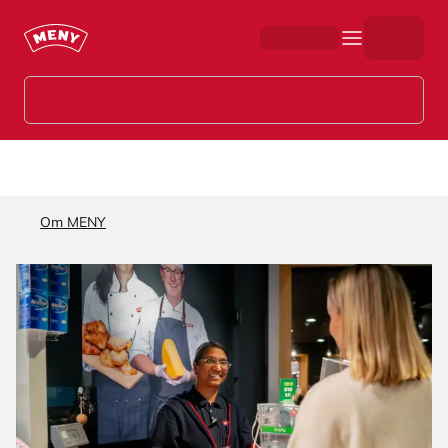
Hopp til hovedinnhold
Om MENY