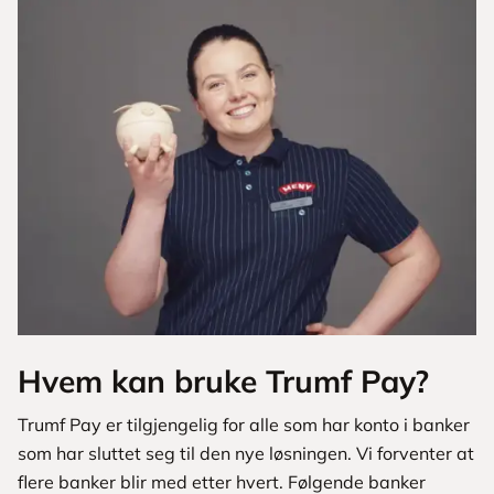
Hvem kan bruke Trumf Pay?
Trumf Pay er tilgjengelig for alle som har konto i banker
som har sluttet seg til den nye løsningen. Vi forventer at
flere banker blir med etter hvert. Følgende banker