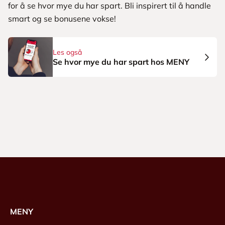
for å se hvor mye du har spart. Bli inspirert til å handle
smart og se bonusene vokse!
Les også
Se hvor mye du har spart hos MENY
MENY