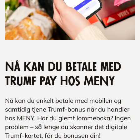
Nå kan du betale med
Trumf Pay hos MENY
Nå kan du enkelt betale med mobilen og
samtidig tjene Trumf-bonus når du handler
hos MENY. Har du glemt lommeboka? Ingen
problem – så lenge du skanner det digitale
Trumf-kortet, får du bonusen din!