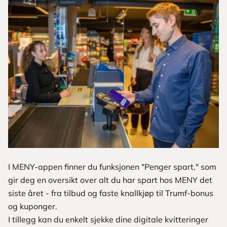
I MENY-appen finner du funksjonen "Penger spart," som
gir deg en oversikt over alt du har spart hos MENY det
siste året - fra tilbud og faste knallkjøp til Trumf-bonus
og kuponger.
I tillegg kan du enkelt sjekke dine digitale kvitteringer