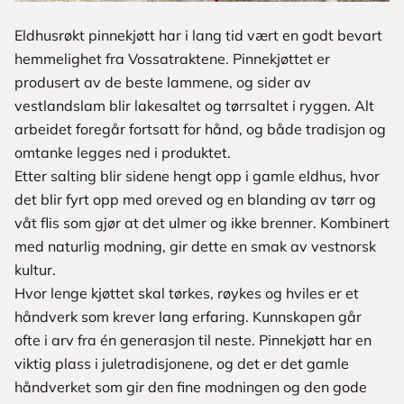
Eldhusrøkt pinnekjøtt har i lang tid vært en godt bevart
hemmelighet fra Vossatraktene. Pinnekjøttet er
produsert av de beste lammene, og sider av
vestlandslam blir lakesaltet og tørrsaltet i ryggen. Alt
arbeidet foregår fortsatt for hånd, og både tradisjon og
omtanke legges ned i produktet.
Etter salting blir sidene hengt opp i gamle eldhus, hvor
det blir fyrt opp med oreved og en blanding av tørr og
våt flis som gjør at det ulmer og ikke brenner. Kombinert
med naturlig modning, gir dette en smak av vestnorsk
kultur.
Hvor lenge kjøttet skal tørkes, røykes og hviles er et
håndverk som krever lang erfaring. Kunnskapen går
ofte i arv fra én generasjon til neste. Pinnekjøtt har en
viktig plass i juletradisjonene, og det er det gamle
håndverket som gir den fine modningen og den gode