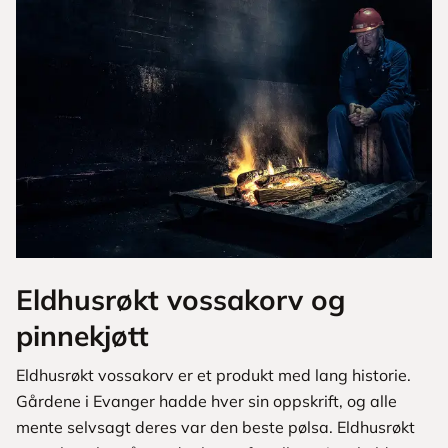
Eldhusrøkt vossakorv og
pinnekjøtt
Eldhusrøkt vossakorv er et produkt med lang historie.
Gårdene i Evanger hadde hver sin oppskrift, og alle
mente selvsagt deres var den beste pølsa. Eldhusrøkt