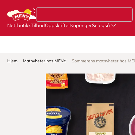
Hopp til hovedinnhold
Nettbutikk
Tilbud
Oppskrifter
Kuponger
Se også
Hjem
Matnyheter hos MENY
Sommerens matnyheter hos ME