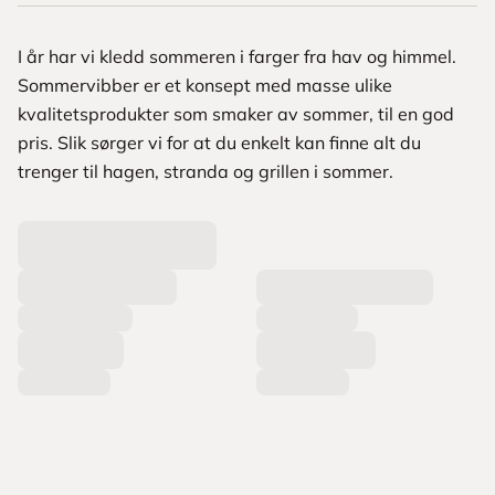
I år har vi kledd sommeren i farger fra hav og himmel.
Sommervibber er et konsept med masse ulike
kvalitetsprodukter som smaker av sommer, til en god
pris. Slik sørger vi for at du enkelt kan finne alt du
trenger til hagen, stranda og grillen i sommer.
L
a
s
t
e
r
p
r
o
d
u
k