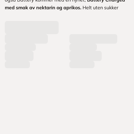
med smak av nektarin og aprikos.
Helt uten sukker
L
a
s
t
e
r
p
r
o
d
u
k
t
e
r