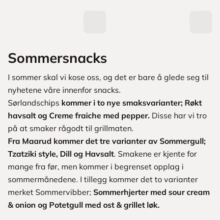
Sommersnacks
I sommer skal vi kose oss, og det er bare å glede seg til
nyhetene våre innenfor snacks.
Sørlandschips
kommer i to nye smaksvarianter; Røkt
havsalt og Creme fraiche med pepper.
Disse har vi tro
på at smaker rågodt til grillmaten.
Fra Maarud kommer det tre varianter av Sommergull;
Tzatziki style, Dill og Havsalt
. Smakene er kjente for
mange fra før, men kommer i begrenset opplag i
sommermånedene. I tillegg kommer det to varianter
merket Sommervibber;
Sommerhjerter med sour cream
& onion og Potetgull med ost & grillet løk.
L