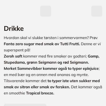
Drikke
Hvordan skal vi slukke tørsten i sommervarmen? Prøv
Fanta zero sugar med smak av Tutti Frutti.
Denne er vi
superspent på!
Zeroh saft
kommer med fire smaker av godteri;
Gomp,
Stupedama, grønn Seigmann og rød Seigmann.
Merket Sommevibber kommer også to typer eplejuice
;
en med bær og en annen med ananas og mynte.
Tilsvarende kommer det
to typer iste uten sukker med
smak av sitron eller smak av fersken.
Det kommer også
en smoothie
Tropical breeze.
L
a