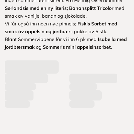
Ingen sommer uten iskrem. Fra Hennig Olsen kommer
Sørlandsis med en ny literis; Banansplitt Tricolor
med
smak av vanilje, banan og sjokolade.
Vi får også inn noen nye pinneis;
Fiskis Sorbet med
smak av appelsin og jordbær
i pakke av 6 stk.
Blant Sommervibbene får vi inn 6 pk med
Isabella med
jordbærsmak
og
Sommeris mini appelsinsorbet.
L
a
s
t
e
r
p
r
o
d
u
k