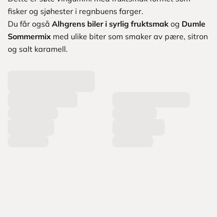
fisker og sjøhester i regnbuens farger.
Du får også
Alhgrens biler i syrlig fruktsmak
og
Dumle
Sommermix
med ulike biter som smaker av pære, sitron
og salt karamell.
L
a
s
t
e
r
p
r
o
d
u
k
t
e