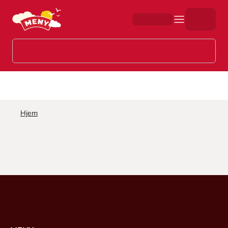
Hopp til hovedinnhold
Hjem
Søkeresultat