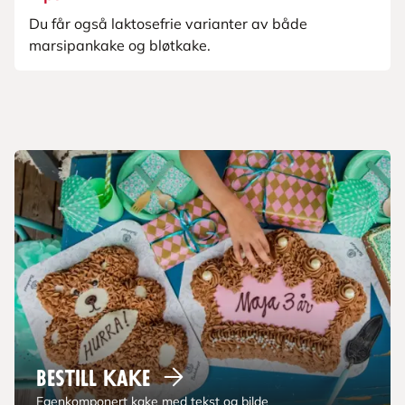
Du får også laktosefrie varianter av både
marsipankake og bløtkake.
Bestill
kake
Egenkomponert kake med tekst og bilde