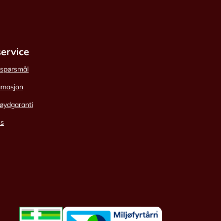
ervice
e spørsmål
amasjon
øydgaranti
ss