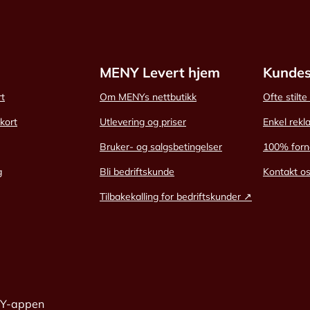
MENY Levert hjem
Kundes
rt
Om MENYs nettbutikk
Ofte stilt
skort
Utlevering og priser
Enkel rekl
Bruker- og salgsbetingelser
100% forn
g
Bli bedriftskunde
Kontakt o
Tilbakekalling for bedriftskunder ↗
NY-appen