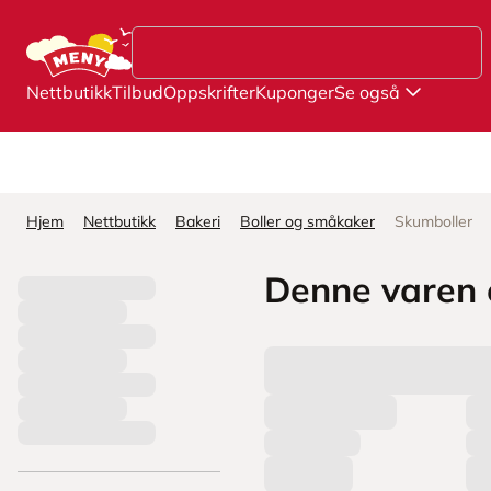
Hopp til hovedinnhold
Nettbutikk
Tilbud
Oppskrifter
Kuponger
Se også
Hjem
Nettbutikk
Bakeri
Boller og småkaker
Skumboller
Denne varen e
L
a
s
t
e
r
p