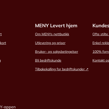
MENY Levert hjem
Kundes
rt
Om MENYs nettbutikk
Ofte stilt
skort
Utlevering og priser
Enkel rekl
Bruker- og salgsbetingelser
100% forn
g
Bli bedriftskunde
Kontakt o
Tilbakekalling for bedriftskunder ↗
NY-appen