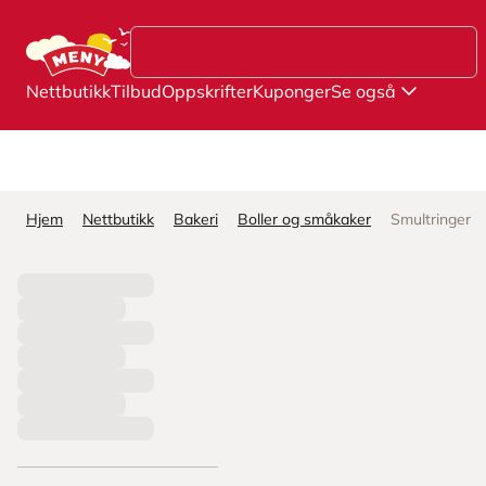
Hopp til hovedinnhold
Nettbutikk
Tilbud
Oppskrifter
Kuponger
Se også
Hjem
Nettbutikk
Bakeri
Boller og småkaker
Smultringer