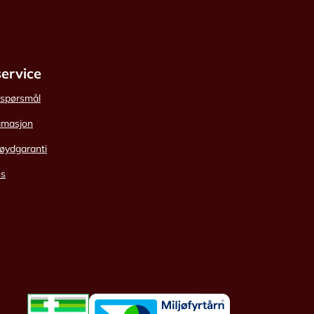
ervice
e spørsmål
amasjon
øydgaranti
ss