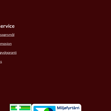
ervice
e spørsmål
amasjon
øydgaranti
ss