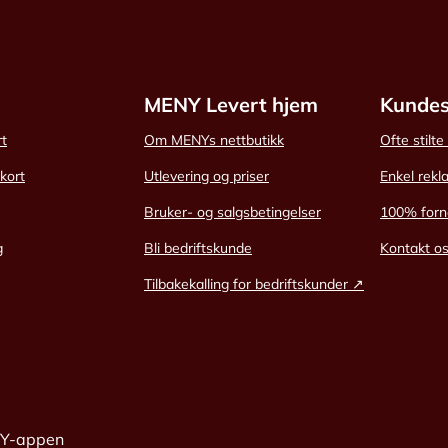
MENY Levert hjem
Kundes
rt
Om MENYs nettbutikk
Ofte stilt
skort
Utlevering og priser
Enkel rekl
Bruker- og salgsbetingelser
100% forn
g
Bli bedriftskunde
Kontakt o
Tilbakekalling for bedriftskunder ↗
NY-appen