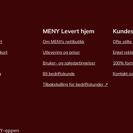
MENY Levert hjem
Kundes
rt
Om MENYs nettbutikk
Ofte stilt
skort
Utlevering og priser
Enkel rekl
Bruker- og salgsbetingelser
100% forn
g
Bli bedriftskunde
Kontakt o
Tilbakekalling for bedriftskunder ↗
NY-appen