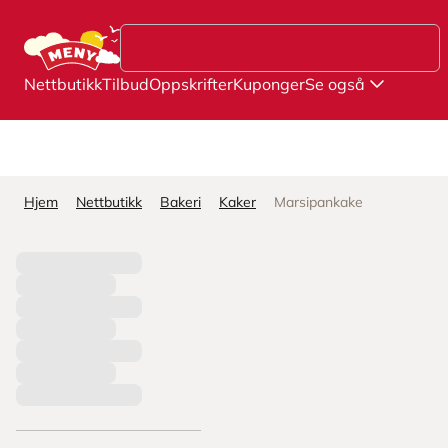
Hopp til hovedinnhold
Nettbutikk
Tilbud
Oppskrifter
Kuponger
Se også
Hjem
Nettbutikk
Bakeri
Kaker
Marsipankake