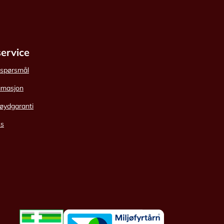
ervice
e spørsmål
amasjon
øydgaranti
ss