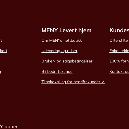
MENY Levert hjem
Kundes
rt
Om MENYs nettbutikk
Ofte stilt
skort
Utlevering og priser
Enkel rekl
Bruker- og salgsbetingelser
100% forn
g
Bli bedriftskunde
Kontakt o
Tilbakekalling for bedriftskunder ↗
NY-appen