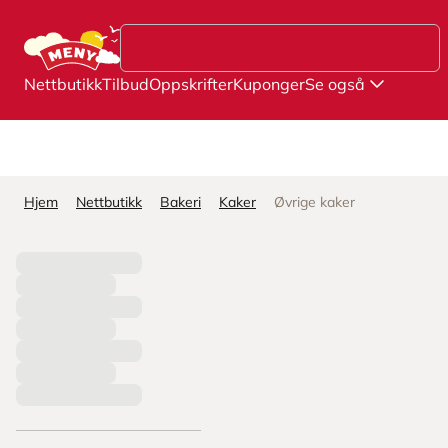
Hopp til hovedinnhold
Nettbutikk
Tilbud
Oppskrifter
Kuponger
Se også
Hjem
Nettbutikk
Bakeri
Kaker
Øvrige kaker