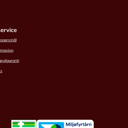
ervice
e spørsmål
amasjon
øydgaranti
ss