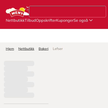
Hopp til hovedinnhold
Nettbutikk
Tilbud
Oppskrifter
Kuponger
Se også
Hjem
Nettbutikk
Bakeri
Lefser