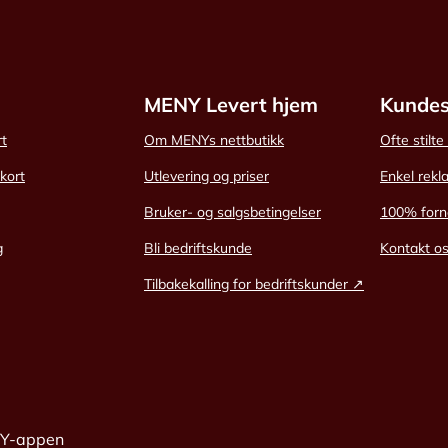
MENY Levert hjem
Kundes
rt
Om MENYs nettbutikk
Ofte stilt
skort
Utlevering og priser
Enkel rekl
Bruker- og salgsbetingelser
100% forn
g
Bli bedriftskunde
Kontakt o
Tilbakekalling for bedriftskunder ↗
NY-appen