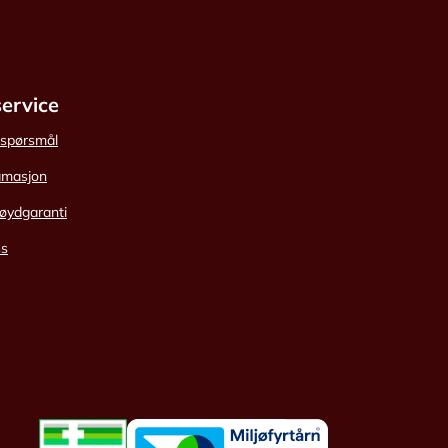
ervice
e spørsmål
amasjon
øydgaranti
ss