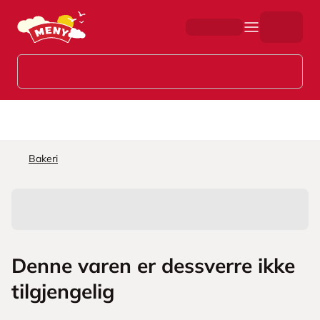
Hopp til hovedinnhold
Bakeri
Denne varen er dessverre ikke
tilgjengelig
L