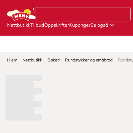
Hopp til hovedinnhold
Nettbutikk
Tilbud
Oppskrifter
Kuponger
Se også
Hjem
Nettbutikk
Bakeri
Rundstykker og småbrød
Rundsty