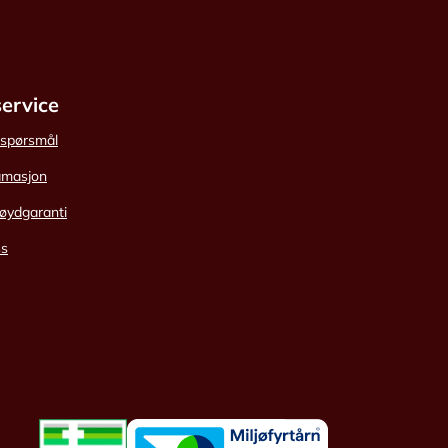
ervice
e spørsmål
amasjon
øydgaranti
ss