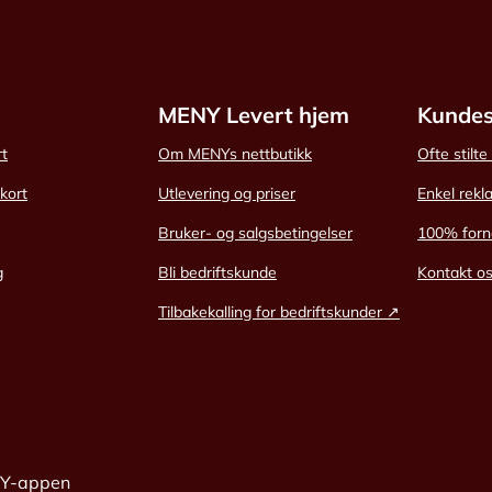
MENY Levert hjem
Kundes
rt
Om MENYs nettbutikk
Ofte stilt
skort
Utlevering og priser
Enkel rekl
Bruker- og salgsbetingelser
100% forn
g
Bli bedriftskunde
Kontakt o
Tilbakekalling for bedriftskunder ↗
NY-appen