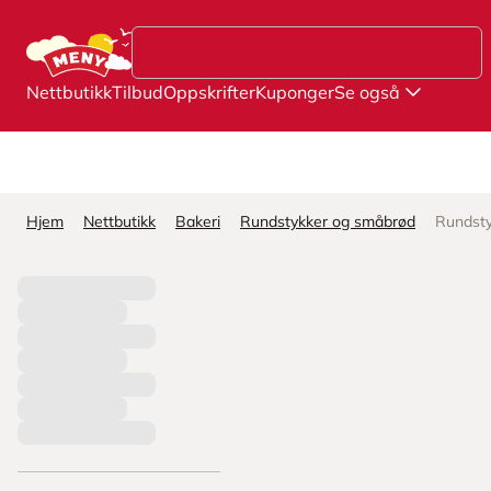
Hopp til hovedinnhold
Nettbutikk
Tilbud
Oppskrifter
Kuponger
Se også
Hjem
Nettbutikk
Bakeri
Rundstykker og småbrød
Rundsty