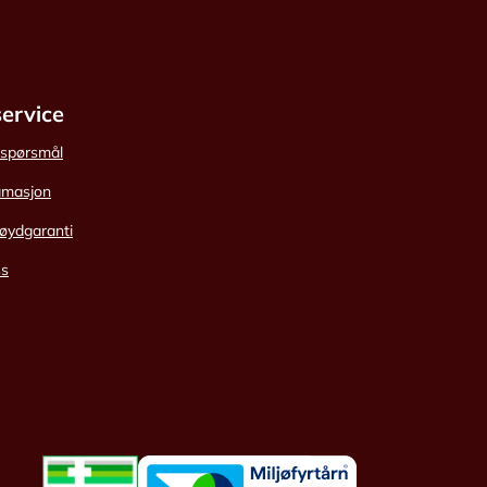
ervice
e spørsmål
amasjon
øydgaranti
ss