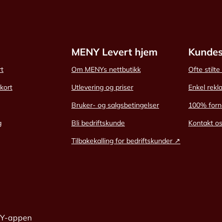
MENY Levert hjem
Kundes
rt
Om MENYs nettbutikk
Ofte stilt
skort
Utlevering og priser
Enkel rekl
Bruker- og salgsbetingelser
100% forn
g
Bli bedriftskunde
Kontakt o
Tilbakekalling for bedriftskunder ↗
NY-appen