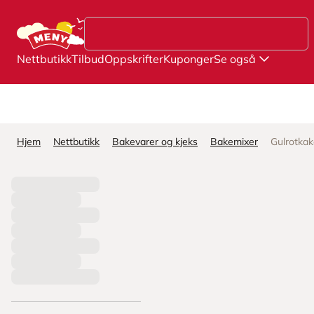
Hopp til hovedinnhold
Nettbutikk
Tilbud
Oppskrifter
Kuponger
Se også
Hjem
Nettbutikk
Bakevarer og kjeks
Bakemixer
Gulrotka