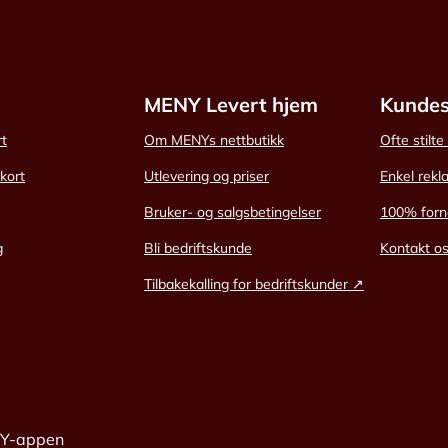
MENY Levert hjem
Kundes
rt
Om MENYs nettbutikk
Ofte stilt
skort
Utlevering og priser
Enkel rekl
Bruker- og salgsbetingelser
100% forn
g
Bli bedriftskunde
Kontakt o
Tilbakekalling for bedriftskunder ↗
NY-appen