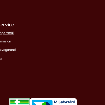
ervice
e spørsmål
amasjon
øydgaranti
ss