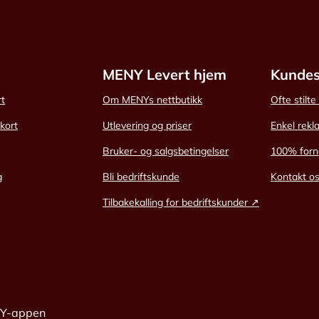
MENY Levert hjem
Kundes
rt
Om MENYs nettbutikk
Ofte stilt
skort
Utlevering og priser
Enkel rekl
Bruker- og salgsbetingelser
100% forn
g
Bli bedriftskunde
Kontakt o
Tilbakekalling for bedriftskunder ↗
NY-appen