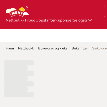
Hopp til hovedinnhold
Nettbutikk
Tilbud
Oppskrifter
Kuponger
Se også
Hjem
Nettbutikk
Bakevarer og kjeks
Bakemixer
Sjokolad