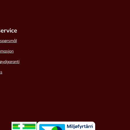
ervice
e spørsmål
amasjon
øydgaranti
ss