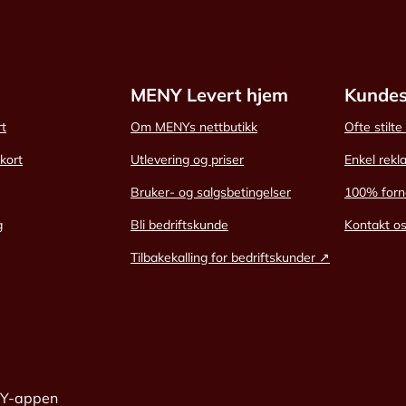
MENY Levert hjem
Kundes
rt
Om MENYs nettbutikk
Ofte stilt
skort
Utlevering og priser
Enkel rekl
Bruker- og salgsbetingelser
100% forn
g
Bli bedriftskunde
Kontakt o
Tilbakekalling for bedriftskunder ↗
NY-appen