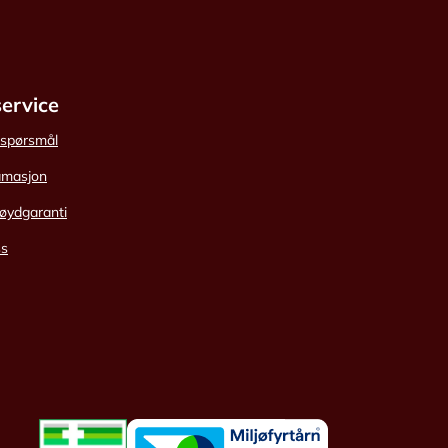
ervice
e spørsmål
amasjon
øydgaranti
ss