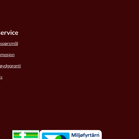
ervice
e spørsmål
amasjon
øydgaranti
ss