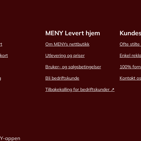
MENY Levert hjem
Kundes
rt
Om MENYs nettbutikk
Ofte stilt
skort
Utlevering og priser
Enkel rekl
Bruker- og salgsbetingelser
100% forn
g
Bli bedriftskunde
Kontakt o
Tilbakekalling for bedriftskunder ↗
NY-appen