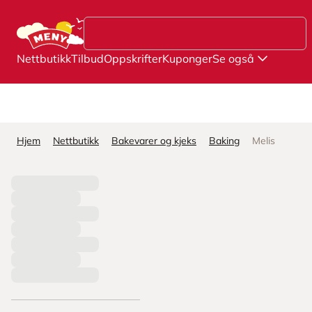
Hopp til hovedinnhold
Nettbutikk
Tilbud
Oppskrifter
Kuponger
Se også
Hjem
Nettbutikk
Bakevarer og kjeks
Baking
Melis