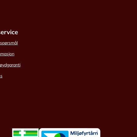
ervice
e spørsmål
amasjon
øydgaranti
ss