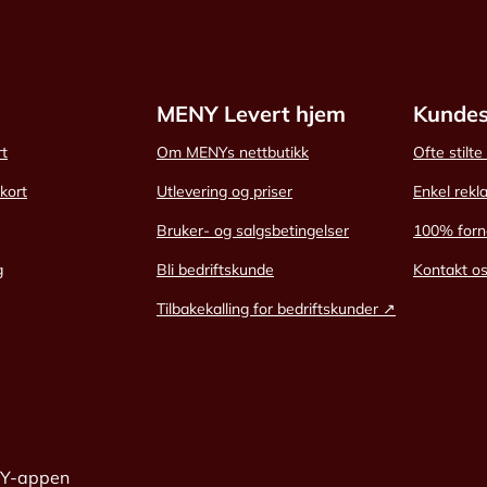
MENY Levert hjem
Kundes
rt
Om MENYs nettbutikk
Ofte stilt
skort
Utlevering og priser
Enkel rekl
Bruker- og salgsbetingelser
100% forn
g
Bli bedriftskunde
Kontakt o
Tilbakekalling for bedriftskunder ↗
NY-appen