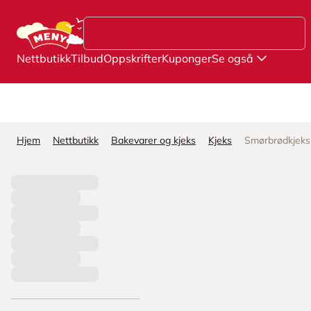
Hopp til hovedinnhold
Nettbutikk
Tilbud
Oppskrifter
Kuponger
Se også
Hjem
Nettbutikk
Bakevarer og kjeks
Kjeks
Smørbrødkjeks