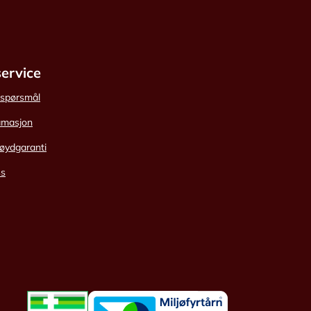
ervice
e spørsmål
amasjon
øydgaranti
ss