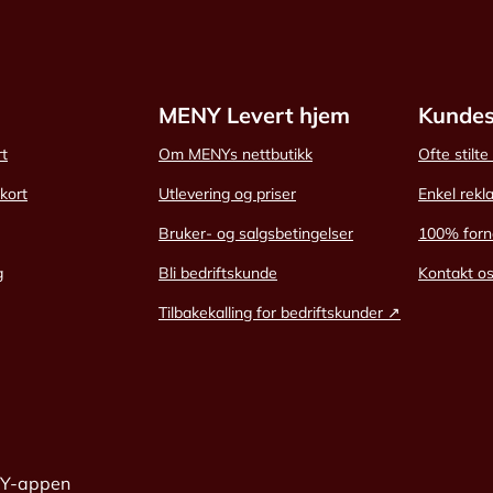
MENY Levert hjem
Kundes
rt
Om MENYs nettbutikk
Ofte stilt
skort
Utlevering og priser
Enkel rekl
Bruker- og salgsbetingelser
100% forn
g
Bli bedriftskunde
Kontakt o
Tilbakekalling for bedriftskunder ↗
NY-appen