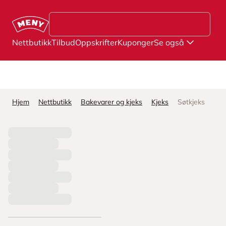
Hopp til hovedinnhold
Nettbutikk
Tilbud
Oppskrifter
Kuponger
Se også
Hjem
Nettbutikk
Bakevarer og kjeks
Kjeks
Søtkjeks