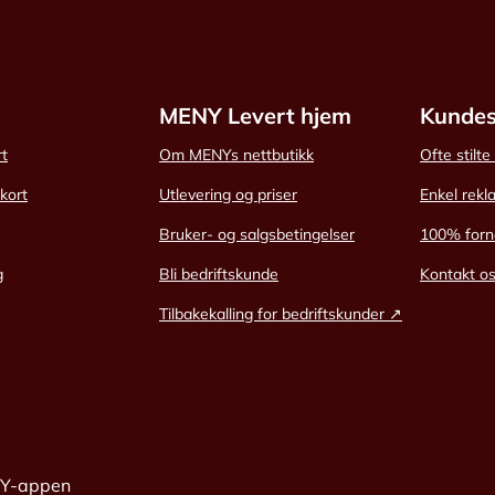
MENY Levert hjem
Kundes
rt
Om MENYs nettbutikk
Ofte stilt
skort
Utlevering og priser
Enkel rekl
Bruker- og salgsbetingelser
100% forn
g
Bli bedriftskunde
Kontakt o
Tilbakekalling for bedriftskunder ↗
NY-appen