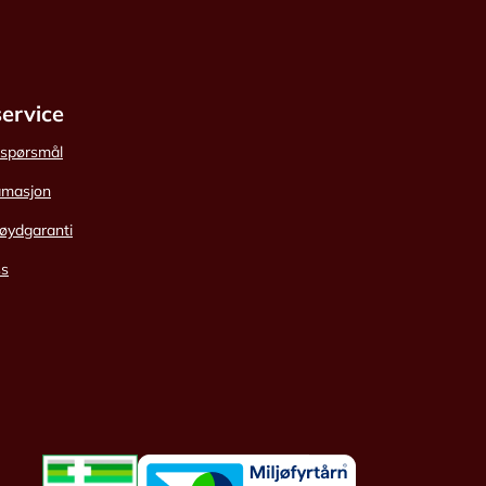
ervice
e spørsmål
amasjon
øydgaranti
ss