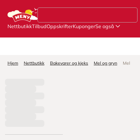
Hopp til hovedinnhold
Nettbutikk
Tilbud
Oppskrifter
Kuponger
Se også
Hjem
Nettbutikk
Bakevarer og kjeks
Mel og gryn
Mel