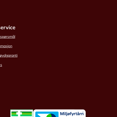
ervice
e spørsmål
amasjon
øydgaranti
ss