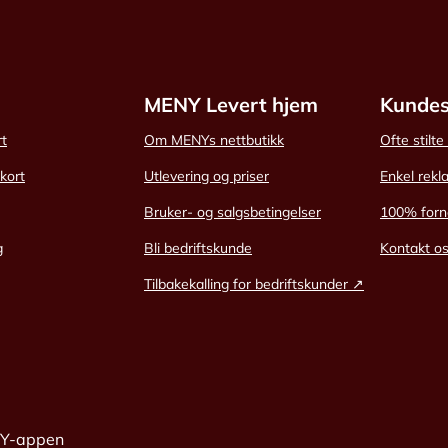
MENY Levert hjem
Kundes
rt
Om MENYs nettbutikk
Ofte stilt
skort
Utlevering og priser
Enkel rekl
Bruker- og salgsbetingelser
100% forn
g
Bli bedriftskunde
Kontakt o
Tilbakekalling for bedriftskunder ↗
NY-appen