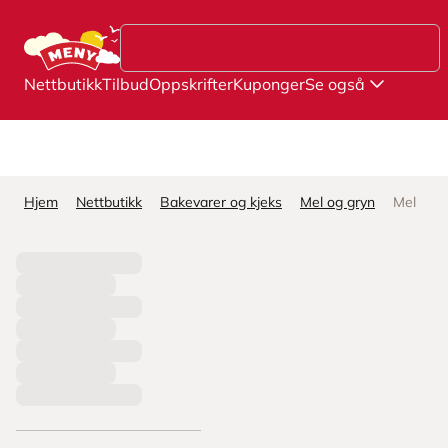
Hopp til hovedinnhold
Nettbutikk
Tilbud
Oppskrifter
Kuponger
Se også
Hjem
Nettbutikk
Bakevarer og kjeks
Mel og gryn
Mel