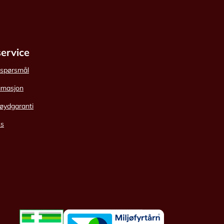
ervice
e spørsmål
amasjon
øydgaranti
ss