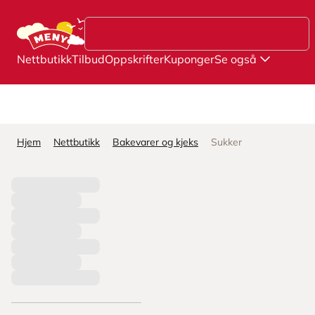
Hopp til hovedinnhold
Nettbutikk
Tilbud
Oppskrifter
Kuponger
Se også
Hjem
Nettbutikk
Bakevarer og kjeks
Sukker