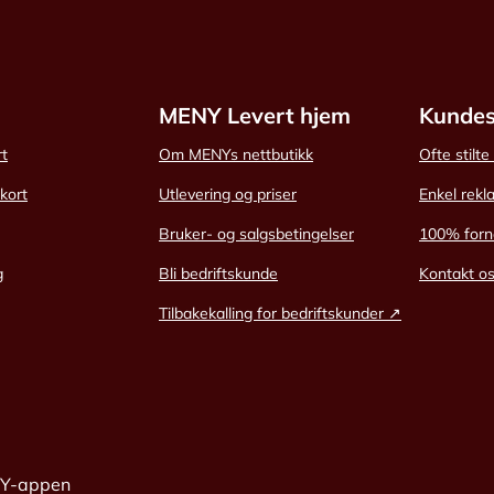
MENY Levert hjem
Kundes
rt
Om MENYs nettbutikk
Ofte stilt
skort
Utlevering og priser
Enkel rekl
Bruker- og salgsbetingelser
100% forn
g
Bli bedriftskunde
Kontakt o
Tilbakekalling for bedriftskunder ↗
NY-appen