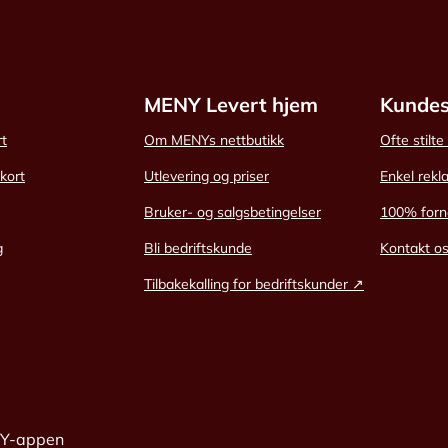
MENY Levert hjem
Kundes
rt
Om MENYs nettbutikk
Ofte stilt
skort
Utlevering og priser
Enkel rekl
Bruker- og salgsbetingelser
100% forn
g
Bli bedriftskunde
Kontakt o
Tilbakekalling for bedriftskunder ↗
NY-appen