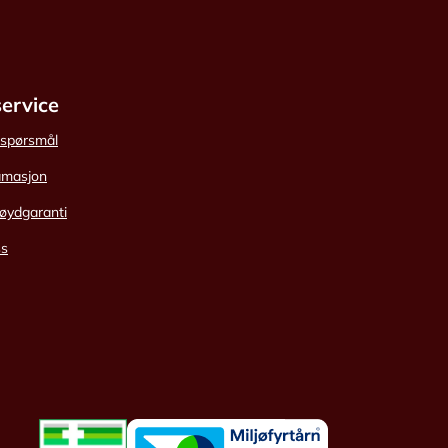
ervice
e spørsmål
amasjon
øydgaranti
ss