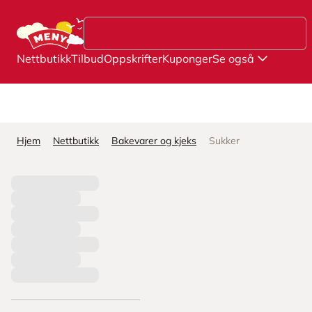
Hopp til hovedinnhold
Nettbutikk
Tilbud
Oppskrifter
Kuponger
Se også
Hjem
Nettbutikk
Bakevarer og kjeks
Sukker