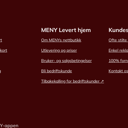
MENY Levert hjem
Kundes
rt
Om MENYs nettbutikk
Ofte stilt
skort
Utlevering og priser
Enkel rekl
Bruker- og salgsbetingelser
100% forn
g
Bli bedriftskunde
Kontakt o
Tilbakekalling for bedriftskunder ↗
NY-appen