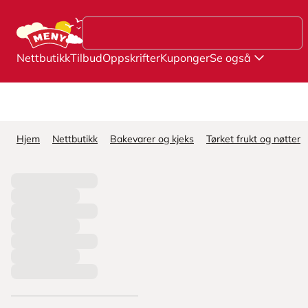
Hopp til hovedinnhold
Nettbutikk
Tilbud
Oppskrifter
Kuponger
Se også
Hjem
Nettbutikk
Bakevarer og kjeks
Tørket frukt og nøtter