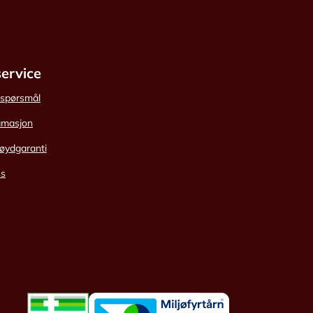
ervice
e spørsmål
amasjon
øydgaranti
ss