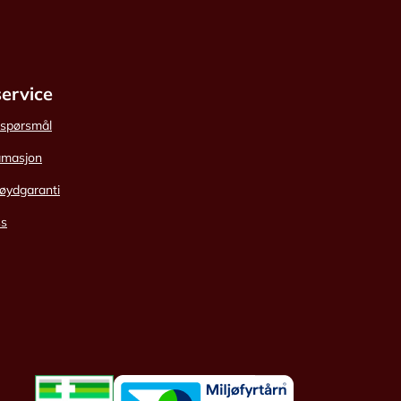
ervice
e spørsmål
amasjon
øydgaranti
ss