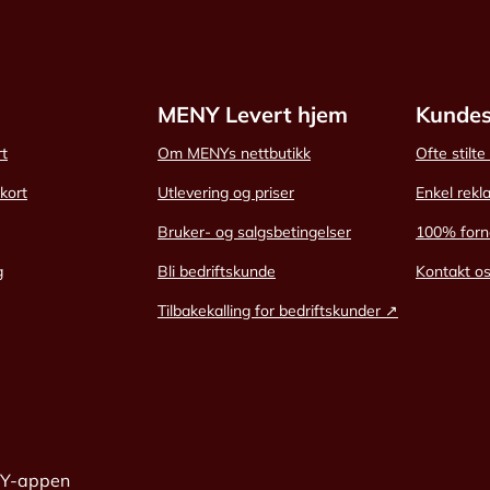
MENY Levert hjem
Kundes
rt
Om MENYs nettbutikk
Ofte stilt
skort
Utlevering og priser
Enkel rekl
Bruker- og salgsbetingelser
100% forn
g
Bli bedriftskunde
Kontakt o
Tilbakekalling for bedriftskunder ↗
NY-appen