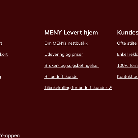
MENY Levert hjem
Kundes
rt
Om MENYs nettbutikk
Ofte stilt
skort
Utlevering og priser
Enkel rekl
Bruker- og salgsbetingelser
100% forn
g
Bli bedriftskunde
Kontakt o
Tilbakekalling for bedriftskunder ↗
NY-appen