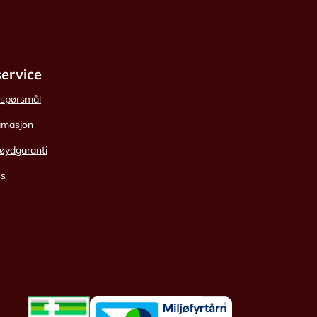
ervice
e spørsmål
amasjon
øydgaranti
ss