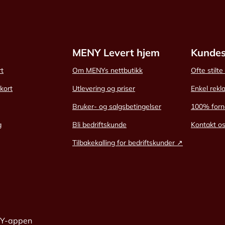
MENY Levert hjem
Kundes
rt
Om MENYs nettbutikk
Ofte stilt
skort
Utlevering og priser
Enkel rekl
Bruker- og salgsbetingelser
100% forn
g
Bli bedriftskunde
Kontakt o
Tilbakekalling for bedriftskunder ↗
NY-appen