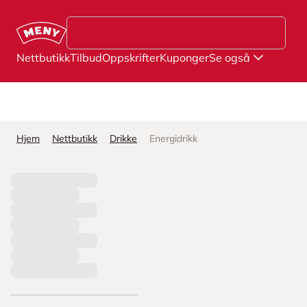
Hopp til hovedinnhold
Nettbutikk
Tilbud
Oppskrifter
Kuponger
Se også
Hjem
Nettbutikk
Drikke
Energidrikk