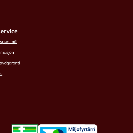
ervice
e spørsmål
amasjon
øydgaranti
ss