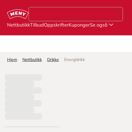
Hopp til hovedinnhold
Nettbutikk
Tilbud
Oppskrifter
Kuponger
Se også
Hjem
Nettbutikk
Drikke
Energidrikk