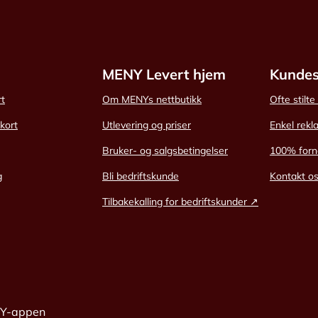
MENY Levert hjem
Kundes
rt
Om MENYs nettbutikk
Ofte stilt
skort
Utlevering og priser
Enkel rekl
Bruker- og salgsbetingelser
100% forn
g
Bli bedriftskunde
Kontakt o
Tilbakekalling for bedriftskunder ↗
NY-appen