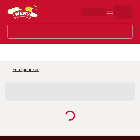
Hopp til hovedinnhold
Ferdigdrinker