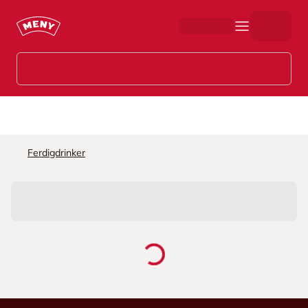
Hopp til hovedinnhold
Ferdigdrinker