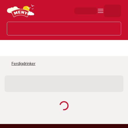
Hopp til hovedinnhold
Ferdigdrinker