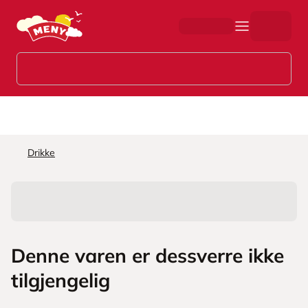
Hopp til hovedinnhold
Drikke
Denne varen er dessverre ikke
tilgjengelig
L