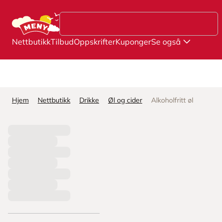
Hopp til hovedinnhold
Nettbutikk
Tilbud
Oppskrifter
Kuponger
Se også
Hjem
Nettbutikk
Drikke
Øl og cider
Alkoholfritt øl