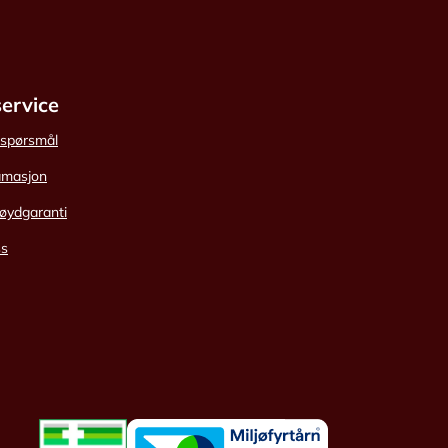
ervice
e spørsmål
amasjon
øydgaranti
ss